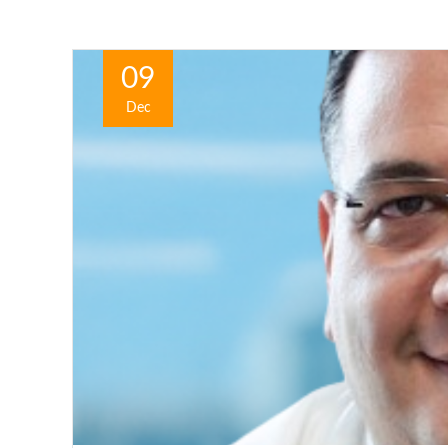
09
Dec